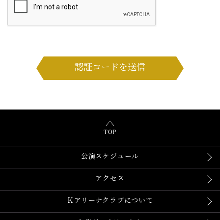
If
you
認証コードを送信
are
a
human,
ignore
this
field
TOP
公演スケジュール
アクセス
Ｋアリーナクラブについて