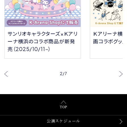
サンリオキャラクターズ×Ｋアリ
Ｋアリーナ横
ーナ横浜のコラボ商品が新発
画コラボグッ
売（2025/10/11~）
2
/
7
TOP
公演スケジュール