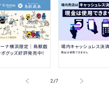
場内キャッシュレス決
リーナ横浜限定｜鳥獣戯
ラボグッズ好評発売中！
現金は使用できません
2
/
7