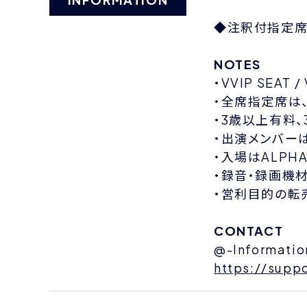
◆注釈付指定席:1
NOTES
・VVIP SEAT
・全席指定席は
・3歳以上有料
・出演メンバー
・入場はALP
・録音・録画機
・営利目的の転
CONTACT
@-Informatio
https://supp