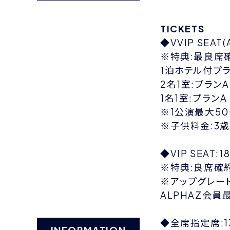
TICKETS
◆VVIP SEAT
※特典:最良席確約
1泊ホテル付プ
2名1室:プランA 
1名1室:プランA 
※1公演最大50
※子供料金:3
◆VIP SEAT:1
※特典:良席確約(
※アップグレー
ALPHAZ会員
◆全席指定席:13
INFORMATION