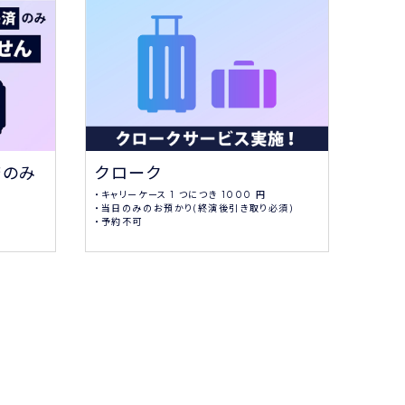
クローク
応援
済のみ
・キャリーケース 1 つにつき 1000 円
大型LE
・当日のみのお預かり(終演後引き取り必須)
・予約不可