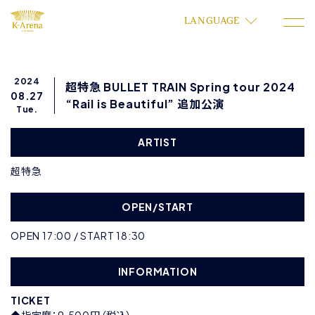
LANGUAGE
2024
超特急 BULLET TRAIN Spring tour 2024
08.27
“Rail is Beautiful” 追加公演
Tue.
ARTIST
超特急
OPEN/START
OPEN 17:00 / START 18:30
INFORMATION
TICKET