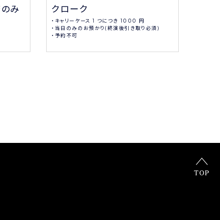
クローク
応援
済のみ
・キャリーケース 1 つにつき 1000 円
大型LE
・当日のみのお預かり(終演後引き取り必須)
・予約不可
TOP