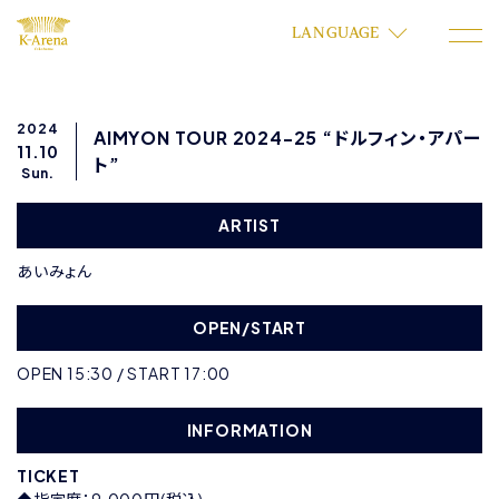
LANGUAGE
2024
AIMYON TOUR 2024-25 “ドルフィン・アパー
11.10
ト”
Sun.
ARTIST
あいみょん
OPEN/START
OPEN 15:30 / START 17:00
INFORMATION
TICKET