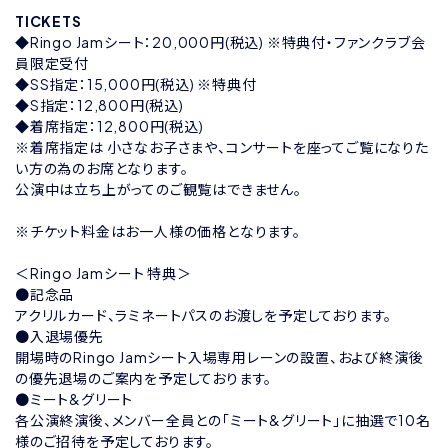
TICKETS
◆Ringo Jamシート：20,000円(税込) ※特典付・ファンクラブ会
員限定受付
◆SS指定：15,000円(税込) ※特典付
◆S指定：12,800円(税込)
◆着席指定：12,800円(税込)
※着席指定は 小さなお子さまや、コンサートを座ってご覧になりた
い方の為のお席となります。
公演中は立ち上がってのご観覧はできません。
※チケット料金はお一人様の価格となります。
＜Ringo Jamシート 特典＞
●記念品
アクリルカード、ラミネートパスのお渡しを予定しております。
●入退場優先
開場時のRingo Jamシート入場専用レーンの設置、および終演後
の優先退場のご案内を予定しております。
●ミート&グリート
各公演終演後、メンバー全員との「ミート&グリート」に抽選で10名
様のご招待を予定しております。