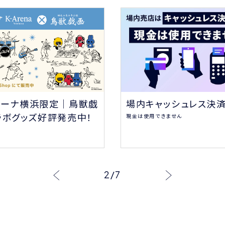
場内キャッシュレス決
リーナ横浜限定｜鳥獣戯
ラボグッズ好評発売中！
現金は使用できません
2
/
7