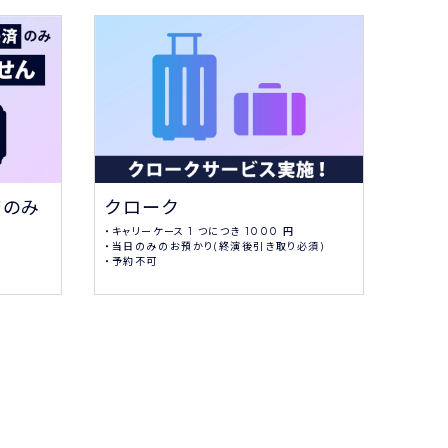
クローク
応援
済のみ
・キャリーケース 1 つにつき 1000 円
大型LE
・当日のみのお預かり(終演後引き取り必須)
・予約不可