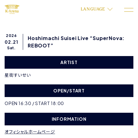
LANGUAGE
2026
Hoshimachi Suisei Live “SuperNova:
02.21
REBOOT”
Sat.
ARTIST
星街すいせい
OPEN/START
OPEN 16:30 / START 18:00
INFORMATION
オフィシャルホームページ