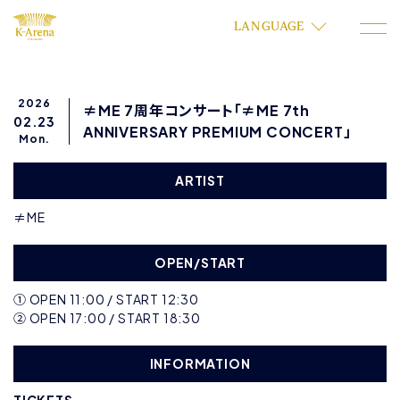
LANGUAGE
2026
≠ME 7周年コンサート「≠ME 7th
02.23
ANNIVERSARY PREMIUM CONCERT」
Mon.
ARTIST
≠ME
OPEN/START
① OPEN 11:00 / START 12:30
② OPEN 17:00 / START 18:30
INFORMATION