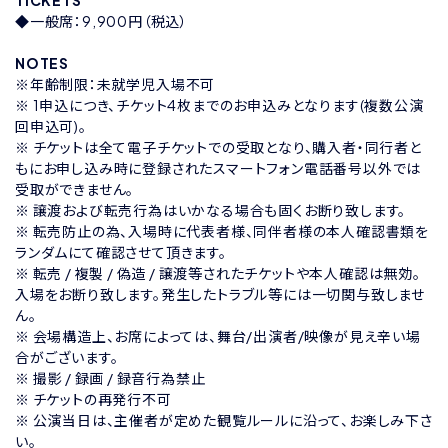
TICKETS
◆一般席：9,900円（税込）
NOTES
※年齢制限：未就学児入場不可
※ 1申込につき、チケット4枚までのお申込みとなります(複数公演
回申込可)。
※ チケットは全て電子チケットでの受取となり、購入者・同行者と
もにお申し込み時に登録されたスマートフォン電話番号以外では
受取ができません。
※ 譲渡および転売行為はいかなる場合も固くお断り致します。
※ 転売防止の為、入場時に代表者様、同伴者様の本人確認書類を
ランダムにて確認させて頂きます。
※ 転売 / 複製 / 偽造 / 譲渡等されたチケットや本人確認は無効。
入場をお断り致します。発生したトラブル等には一切関与致しませ
ん。
※ 会場構造上、お席によっては、舞台/出演者/映像が見え辛い場
合がございます。
※ 撮影 / 録画 / 録音行為禁止
※ チケットの再発行不可
※ 公演当日は、主催者が定めた観覧ルールに沿って、お楽しみ下さ
い。