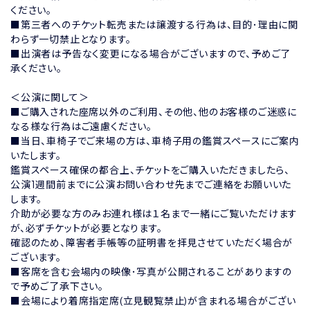
ください。
■第三者へのチケット転売または譲渡する行為は、目的･理由に関
わらず一切禁止となります。
■出演者は予告なく変更になる場合がございますので、予めご了
承ください。
＜公演に関して＞
■ご購入された座席以外のご利用、その他、他のお客様のご迷惑に
なる様な行為はご遠慮ください。
■当日、車椅子でご来場の方は、車椅子用の鑑賞スペースにご案内
いたします。
鑑賞スペース確保の都合上、チケットをご購入いただきましたら、
公演1週間前までに公演お問い合わせ先までご連絡をお願いいた
します。
介助が必要な方のみお連れ様は１名まで一緒にご覧いただけます
が、必ずチケットが必要となります。
確認のため、障害者手帳等の証明書を拝見させていただく場合が
ございます。
■客席を含む会場内の映像･写真が公開されることがありますの
で予めご了承下さい。
■会場により着席指定席(立見観覧禁止)が含まれる場合がござい