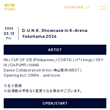
LANGUAGE
2026
D.U.N.K. Showcase in K-Arena
03.13
Yokohama 2026
Fri.
ARTIST
INI / CUP OF JOE (Philippines) / CORTIS / s**t kingz / SKY-
HI / DA PUMP / HANA
Dance Collaboration Artist:神山智洋(WEST.)
Opening Act：CIRRA ...and more
※五⼗⾳順
※出演者は予告なく変更となる場合がございます。
OPEN/START