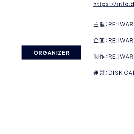
https://info
主催：RE:IW
企画：RE:IW
ORGANIZER
制作：RE:IW
運営：DISK GA