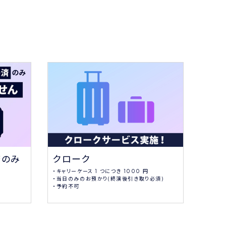
クローク
応援
済のみ
・キャリーケース 1 つにつき 1000 円
大型LE
・当日のみのお預かり(終演後引き取り必須)
・予約不可