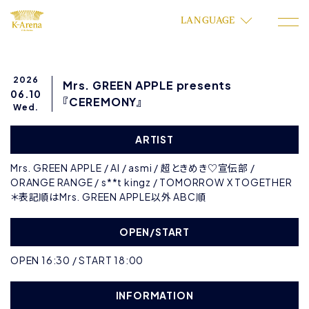
LANGUAGE
2026
Mrs. GREEN APPLE presents
06.10
『CEREMONY』
Wed.
ARTIST
Mrs. GREEN APPLE / AI / asmi / 超ときめき♡宣伝部 /
ORANGE RANGE / s**t kingz / TOMORROW X TOGETHER
＊表記順はMrs. GREEN APPLE以外 ABC順
OPEN/START
OPEN 16:30 / START 18:00
INFORMATION