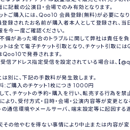
面に記載の公演日・会場でのみ有効となります。
トご購入には、Qoo10 会員登録(無料)が必要になり
会員登録されたお名前が購入者本人として登録され、
報を今一度ご確認ください。
不備があった場合のトラブルに関して弊社は責任を負
ットは全て電子チケット引取となり、チケット引取にはQ
Qoo10で発券されます。
受信アドレス指定受信を設定されている場合は、【@qo
とは別に、下記の手数料が発生致します。
用料:ご購入のチケット1枚につき 1000円
して、チケットの予約・購入を行い、転売する行為を禁
により、受付方式・日時・会場・公演内容等が変更とな
トの通信環境やメールサーバ、端末設定等に起因する
災その他やむを得ない事情により中止または内容が変