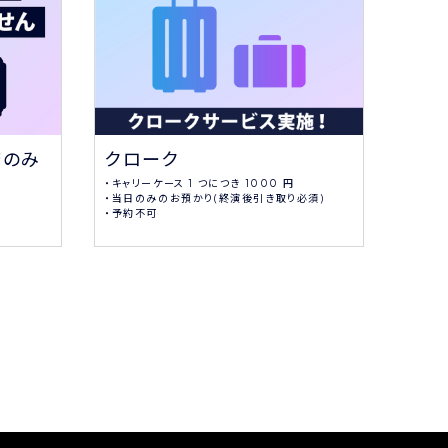
クローク
応援
済のみ
・キャリーケース 1 つにつき 1000 円
大型LE
・当日のみのお預かり(終演後引き取り必須)
・予約不可