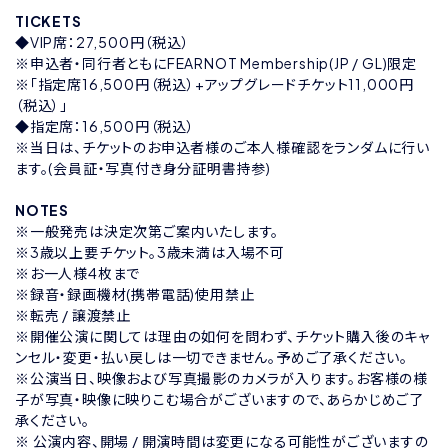
TICKETS
◆VIP席：27,500円（税込）
※申込者・同行者ともにFEARNOT Membership(JP / GL)限定
※「指定席16,500円（税込）+アップグレードチケット11,000円
（税込）」
◆指定席：16,500円（税込）
※当日は、チケットのお申込者様のご本人様確認をランダムに行い
ます。(会員証・写真付き身分証明書持参)
NOTES
※一般発売は決定次第ご案内いたします。
※3歳以上要チケット。3歳未満は入場不可
※お一人様4枚まで
※録音・録画機材(携帯電話)使用禁止
※転売 / 譲渡禁止
※開催公演に関しては理由の如何を問わず、チケット購入後のキャ
ンセル・変更・払い戻しは一切できません。予めご了承ください。
※公演当日、映像および写真撮影のカメラが入ります。お客様の様
子が写真・映像に映りこむ場合がございますので、あらかじめご了
承ください。
※ 公演内容、開場 / 開演時間は変更になる可能性がございますの