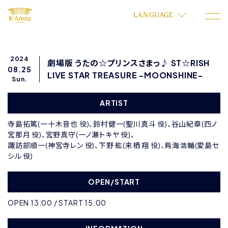
LANGUAGE
2024
劇場版 うたの☆プリンスさまっ♪ ST☆RISH
08.25
LIVE STAR TREASURE -MOONSHINE-
Sun.
ARTIST
寺島拓篤(一十木音也 役)、鈴村健一(聖川真斗 役)、谷山紀章(四ノ
宮那月 役)、宮野真守(一ノ瀬トキヤ 役)、
諏訪部順一(神宮寺レン 役)、下野 紘(来栖 翔 役)、鳥海浩輔(愛島セ
シル 役)
OPEN/START
OPEN 13:00 / START 15:00