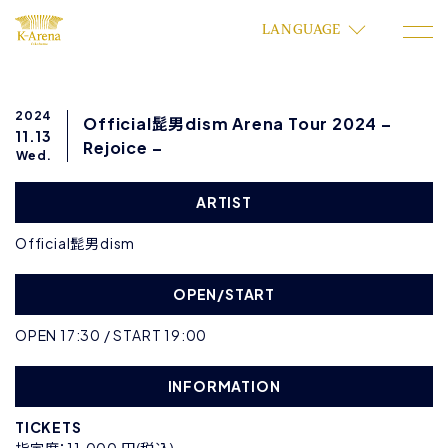
LANGUAGE
2024
Official髭男dism Arena Tour 2024 –
11.13
Rejoice –
Wed.
ARTIST
Official髭男dism
OPEN/START
OPEN 17:30 / START 19:00
INFORMATION
TICKETS